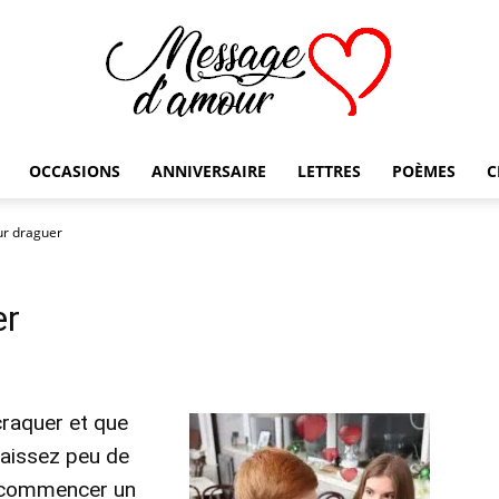
OCCASIONS
ANNIVERSAIRE
LETTRES
POÈMES
C
Message
r draguer
er
d'amour
craquer et que
naissez peu de
 commencer un