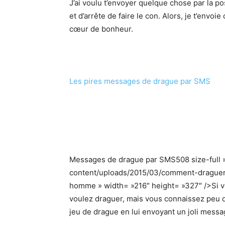
J’ai voulu t’envoyer quelque chose par la post
et d’arrête de faire le con. Alors, je t’envo
cœur de bonheur.
Les pires messages de drague par SMS
Messages de drague par SMS508 size-full 
content/uploads/2015/03/comment-draguer
homme » width= »216″ height= »327″ />Si vo
voulez draguer, mais vous connaissez peu
jeu de drague en lui envoyant un joli mess