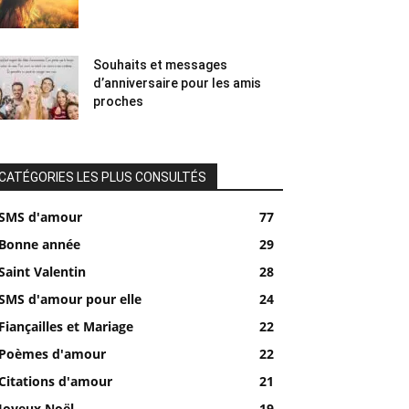
Souhaits et messages
d’anniversaire pour les amis
proches
CATÉGORIES LES PLUS CONSULTÉS
SMS d'amour
77
Bonne année
29
Saint Valentin
28
SMS d'amour pour elle
24
Fiançailles et Mariage
22
Poèmes d'amour
22
Citations d'amour
21
Joyeux Noël
19