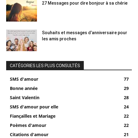
27 Messages pour dire bonjour à sa chérie
Souhaits et messages d’anniversaire pour
les amis proches
CATÉGORIES LES PLUS CONSULTÉS
SMS d'amour
77
Bonne année
29
Saint Valentin
28
SMS d'amour pour elle
24
Fiançailles et Mariage
22
Poèmes d'amour
22
Citations d'amour
21