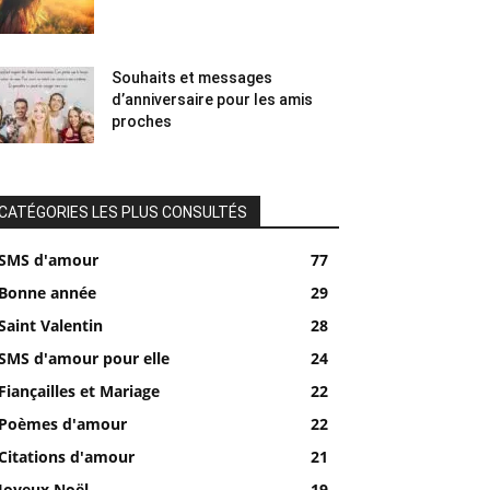
Souhaits et messages
d’anniversaire pour les amis
proches
CATÉGORIES LES PLUS CONSULTÉS
SMS d'amour
77
Bonne année
29
Saint Valentin
28
SMS d'amour pour elle
24
Fiançailles et Mariage
22
Poèmes d'amour
22
Citations d'amour
21
Joyeux Noël
19