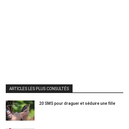
ARTICLES LES PLUS CONSULTÉS
20 SMS pour draguer et séduire une fille