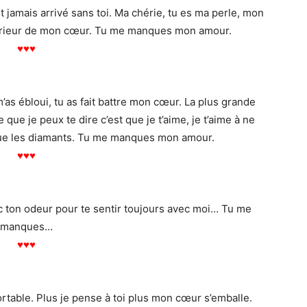
t jamais arrivé sans toi. Ma chérie, tu es ma perle, mon
’intérieur de mon cœur. Tu me manques mon amour.
♥
♥
♥
as ébloui, tu as fait battre mon cœur. La plus grande
 que je peux te dire c’est que je t’aime, je t’aime à ne
 que les diamants. Tu me manques mon amour.
♥
♥
♥
c ton odeur pour te sentir toujours avec moi… Tu me
manques…
♥
♥
♥
table. Plus je pense à toi plus mon cœur s’emballe.