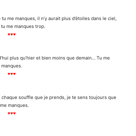
tu me manques, il n’y aurait plus d’étoiles dans le ciel,
 tu me manques trop.
♥
♥
♥
d’hui plus qu’hier et bien moins que demain… Tu me
manques.
♥
♥
♥
haque souffle que je prends, je te sens toujours que
 me manques.
♥
♥
♥