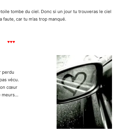
ile tombe du ciel. Donc si un jour tu trouveras le ciel
 ta faute, car tu m’as trop manqué.
♥
♥
♥
ur perdu
 pas vécu.
mon cœur
je meurs…