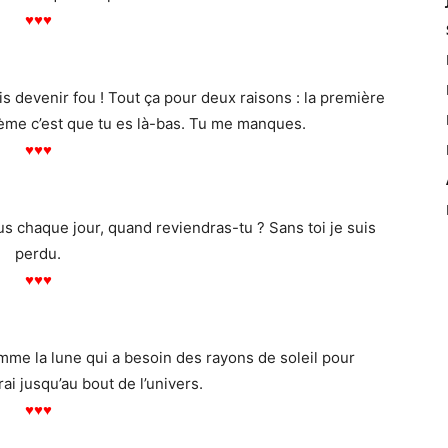
♥
♥
♥
ais devenir fou ! Tout ça pour deux raisons : la première
xième c’est que tu es là-bas. Tu me manques.
♥
♥
♥
chaque jour, quand reviendras-tu ? Sans toi je suis
perdu.
♥
♥
♥
me la lune qui a besoin des rayons de soleil pour
erai jusqu’au bout de l’univers.
♥
♥
♥