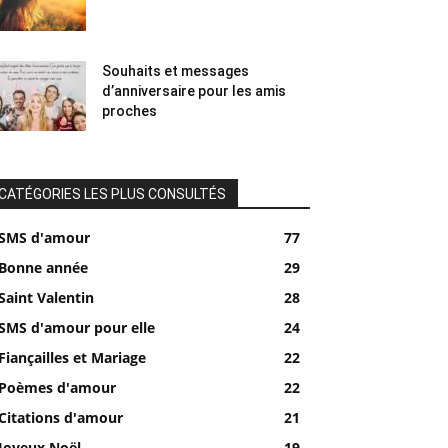
Souhaits et messages
d’anniversaire pour les amis
proches
CATÉGORIES LES PLUS CONSULTÉS
SMS d'amour
77
Bonne année
29
Saint Valentin
28
SMS d'amour pour elle
24
Fiançailles et Mariage
22
Poèmes d'amour
22
Citations d'amour
21
Joyeux Noël
19