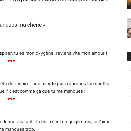
anques ma chérie « .
respirer, tu es mon oxygène, reviens vite mon amour !
♥
♥
♥
arrête de respirer une minute puis reprends ton souffle.
que ? c’est comme ça que tu me manques !
♥
♥
♥
e donnerais tout. Tu es la seul en qui je crois, je t’aime
 me manques trop.