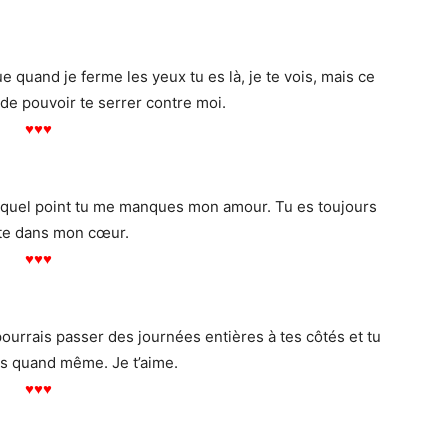
quand je ferme les yeux tu es là, je te vois, mais ce
de pouvoir te serrer contre moi.
♥
♥
♥
à quel point tu me manques mon amour. Tu es toujours
te dans mon cœur.
♥
♥
♥
pourrais passer des journées entières à tes côtés et tu
 quand même. Je t’aime.
♥
♥
♥