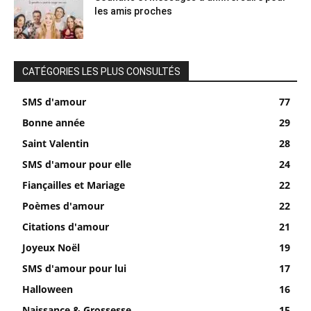
les amis proches
CATÉGORIES LES PLUS CONSULTÉS
SMS d'amour
77
Bonne année
29
Saint Valentin
28
SMS d'amour pour elle
24
Fiançailles et Mariage
22
Poèmes d'amour
22
Citations d'amour
21
Joyeux Noël
19
SMS d'amour pour lui
17
Halloween
16
Naissance & Grossesse
15