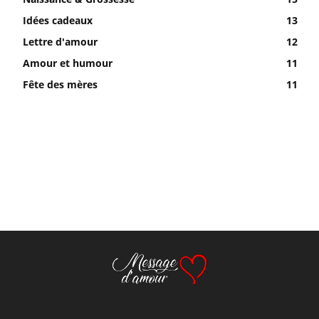
Idées cadeaux
13
Lettre d'amour
12
Amour et humour
11
Fête des mères
11