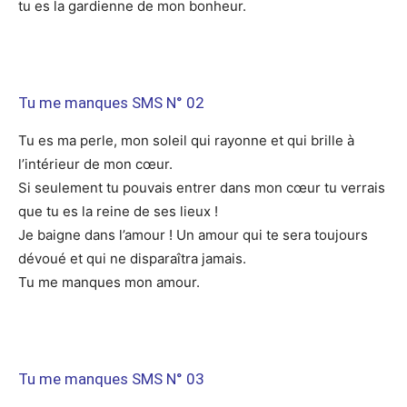
tu es la gardienne de mon bonheur.
Tu me manques SMS N° 02
Tu es ma perle, mon soleil qui rayonne et qui brille à
l’intérieur de mon cœur.
Si seulement tu pouvais entrer dans mon cœur tu verrais
que tu es la reine de ses lieux !
Je baigne dans l’amour ! Un amour qui te sera toujours
dévoué et qui ne disparaîtra jamais.
Tu me manques mon amour.
Tu me manques SMS N° 03