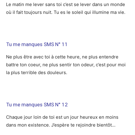
Le matin me lever sans toi c’est se lever dans un monde
où il fait toujours nuit. Tu es le soleil qui illumine ma vie.
Tu me manques SMS N° 11
Ne plus être avec toi à cette heure, ne plus entendre
battre ton coeur, ne plus sentir ton odeur, c’est pour moi
la plus terrible des douleurs.
Tu me manques SMS N° 12
Chaque jour loin de toi est un jour heureux en moins
dans mon existence. J’espère te rejoindre bientôt…