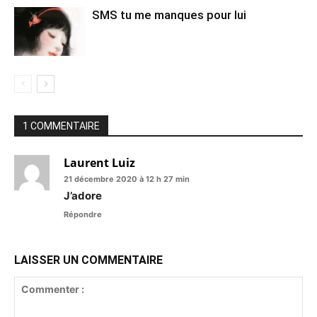
SMS tu me manques pour lui
1 COMMENTAIRE
Laurent Luiz
21 décembre 2020 à 12 h 27 min
J’adore
Répondre
LAISSER UN COMMENTAIRE