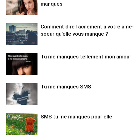
manques
Comment dire facilement à votre âme-
soeur qu’elle vous manque ?
Tu me manques tellement mon amour
Tu me manques SMS
SMS tu me manques pour elle