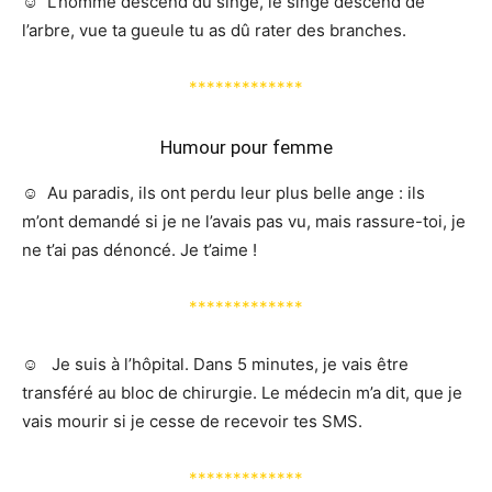
☺️ L’homme descend du singe, le singe descend de
l’arbre, vue ta gueule tu as dû rater des branches.
*************
Humour pour femme
☺️ Au paradis, ils ont perdu leur plus belle ange : ils
m’ont demandé si je ne l’avais pas vu, mais rassure-toi, je
ne t’ai pas dénoncé. Je t’aime !
*************
☺️ Je suis à l’hôpital. Dans 5 minutes, je vais être
transféré au bloc de chirurgie. Le médecin m’a dit, que je
vais mourir si je cesse de recevoir tes SMS.
*************