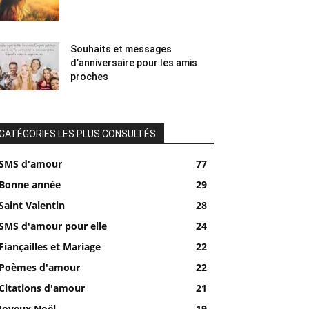
Souhaits et messages
d’anniversaire pour les amis
proches
CATÉGORIES LES PLUS CONSULTÉS
SMS d'amour
77
Bonne année
29
Saint Valentin
28
SMS d'amour pour elle
24
Fiançailles et Mariage
22
Poèmes d'amour
22
Citations d'amour
21
Joyeux Noël
19