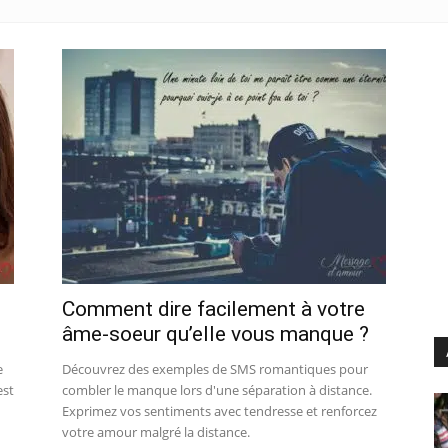
Comment dire facilement à votre
âme-soeur qu’elle vous manque ?
e
Découvrez des exemples de SMS romantiques pour
est
combler le manque lors d'une séparation à distance.
Exprimez vos sentiments avec tendresse et renforcez
votre amour malgré la distance.