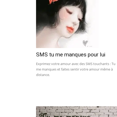
SMS tu me manques pour lui
Exprimez votre amour avec des SMS touchants : Tu
me manques et faites sentir votre amour même à
distance.