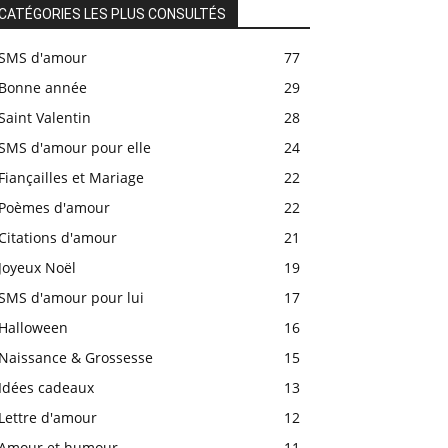
CATÉGORIES LES PLUS CONSULTÉS
SMS d'amour
77
Bonne année
29
Saint Valentin
28
SMS d'amour pour elle
24
Fiançailles et Mariage
22
Poèmes d'amour
22
Citations d'amour
21
Joyeux Noël
19
SMS d'amour pour lui
17
Halloween
16
Naissance & Grossesse
15
Idées cadeaux
13
Lettre d'amour
12
Amour et humour
11