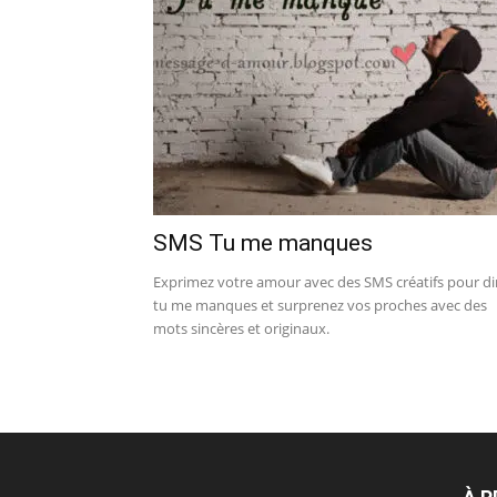
SMS Tu me manques
Exprimez votre amour avec des SMS créatifs pour di
tu me manques et surprenez vos proches avec des
mots sincères et originaux.