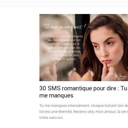
30 SMS romantique pour dire : Tu
me manques
Tu me manques intensément, chaque instant loin d
toi est une éternité. Reviens vite, mon amour, la vie 
triste sans toi.