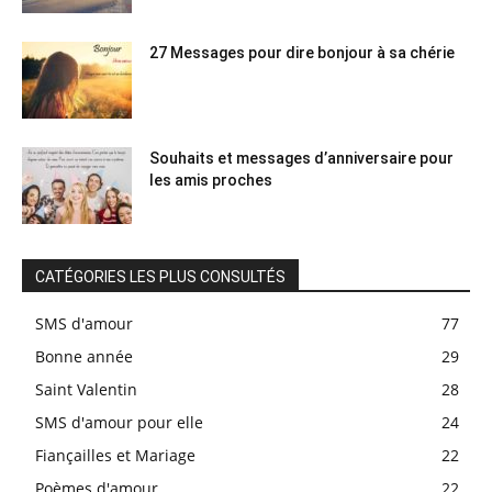
27 Messages pour dire bonjour à sa chérie
Souhaits et messages d’anniversaire pour
les amis proches
CATÉGORIES LES PLUS CONSULTÉS
SMS d'amour
77
Bonne année
29
Saint Valentin
28
SMS d'amour pour elle
24
Fiançailles et Mariage
22
Poèmes d'amour
22