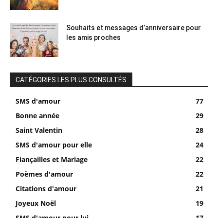
Souhaits et messages d’anniversaire pour
les amis proches
CATÉGORIES LES PLUS CONSULTÉS
SMS d'amour
77
Bonne année
29
Saint Valentin
28
SMS d'amour pour elle
24
Fiançailles et Mariage
22
Poèmes d'amour
22
Citations d'amour
21
Joyeux Noël
19
SMS d'amour pour lui
17